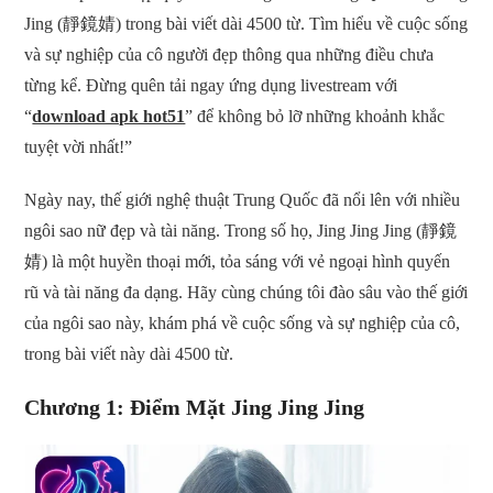
Jing (靜鏡婧) trong bài viết dài 4500 từ. Tìm hiểu về cuộc sống
và sự nghiệp của cô người đẹp thông qua những điều chưa
từng kể. Đừng quên tải ngay ứng dụng livestream với
“
download apk hot51
” để không bỏ lỡ những khoảnh khắc
tuyệt vời nhất!”
Ngày nay, thế giới nghệ thuật Trung Quốc đã nổi lên với nhiều
ngôi sao nữ đẹp và tài năng. Trong số họ, Jing Jing Jing (靜鏡
婧) là một huyền thoại mới, tỏa sáng với vẻ ngoại hình quyến
rũ và tài năng đa dạng. Hãy cùng chúng tôi đào sâu vào thế giới
của ngôi sao này, khám phá về cuộc sống và sự nghiệp của cô,
trong bài viết này dài 4500 từ.
Chương 1: Điểm Mặt Jing Jing Jing