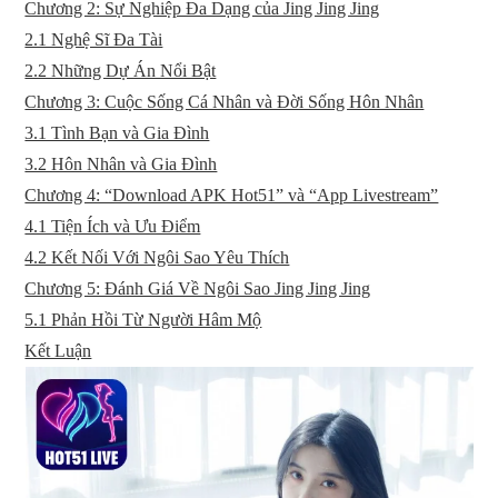
Chương 2: Sự Nghiệp Đa Dạng của Jing Jing Jing
2.1 Nghệ Sĩ Đa Tài
2.2 Những Dự Án Nổi Bật
Chương 3: Cuộc Sống Cá Nhân và Đời Sống Hôn Nhân
3.1 Tình Bạn và Gia Đình
3.2 Hôn Nhân và Gia Đình
Chương 4: “Download APK Hot51” và “App Livestream”
4.1 Tiện Ích và Ưu Điểm
4.2 Kết Nối Với Ngôi Sao Yêu Thích
Chương 5: Đánh Giá Về Ngôi Sao Jing Jing Jing
5.1 Phản Hồi Từ Người Hâm Mộ
Kết Luận