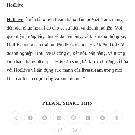
HotLive
HotLive
là nền tảng livestream hàng đầu tại Việt Nam, mang
đến giải pháp hoàn hảo cho cả sự kiện và doanh nghiệp. Với
giao diện tương tác, chia sẻ đa nền tảng, và khả năng thống kê,
HotLive nâng cao trải nghiệm livestream cho sự kiện. Đối với
doanh nghiệp, HotLive là công cụ kết nối, bán hàng, và tương
tác khách hàng hiệu quả. Hãy sẵn sàng bắt kịp xu hướng số hóa
với HotLive và tận dụng sức mạnh của
livestream
trong mọi
khía cạnh của cuộc sống và kinh doanh.”
SHARE
PLEASE SHARE THIS
THIS
CONTENT
Opens
Opens
Opens
Opens
Opens
Opens
Opens
Opens
in
in
in
in
in
in
in
in
a
a
a
a
a
a
a
a
Opens
Opens
new
new
new
new
new
new
new
new