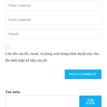
Enter
your
name
Enter
or
your
username
email
Enter
to
address
your
comment
to
website
comment
URL
Lưu tên của tôi, email, và trang web trong trình duyệt này cho
(optional)
lần bình luận kế tiếp của tôi.
Tìm kiếm
TÌM
KIẾM