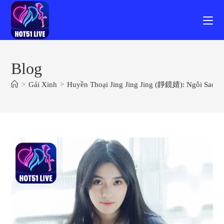
Skip
to
content
Blog
>
Gái Xinh
>
Huyền Thoại Jing Jing Jing (靜鏡婧): Ngôi Sao Tr