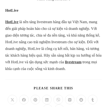
HotLive
HotLive
là nền tảng livestream hàng đầu tại Việt Nam, mang
đến giải pháp hoàn hảo cho cả sự kiện và doanh nghiệp. Với
giao diện tương tác, chia sẻ đa nền tảng, và khả năng thống kê,
HotLive nâng cao trải nghiệm livestream cho sự kiện. Đối với
doanh nghiệp, HotLive là công cụ kết nối, bán hàng, và tương
tác khách hàng hiệu quả. Hãy sẵn sàng bắt kịp xu hướng số hóa
với HotLive và tận dụng sức mạnh của
livestream
trong mọi
khía cạnh của cuộc sống và kinh doanh.
SHARE
PLEASE SHARE THIS
THIS
CONTENT
Opens
Opens
Opens
Opens
Opens
Opens
Opens
Opens
in
in
in
in
in
in
in
in