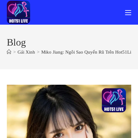
Skip
to
content
Blog
>
Gái Xinh
>
Miko Jiang: Ngôi Sao Quyến Rũ Trên Hot51Live 