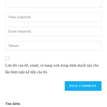
Enter
your
name
Enter
or
your
username
email
Enter
to
address
your
comment
to
website
comment
URL
Lưu tên của tôi, email, và trang web trong trình duyệt này cho
(optional)
lần bình luận kế tiếp của tôi.
Tìm kiếm