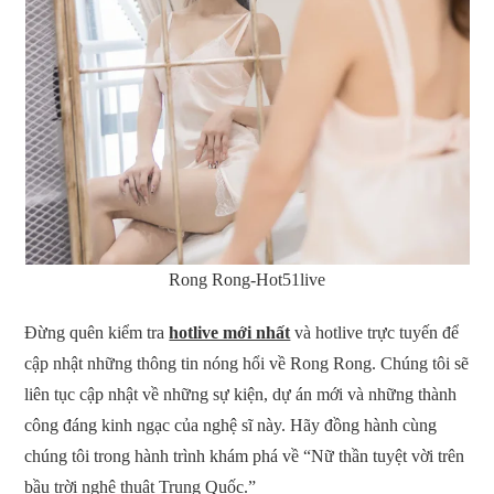
Rong Rong-Hot51live
Đừng quên kiểm tra
hotlive mới nhất
và hotlive trực tuyến để
cập nhật những thông tin nóng hổi về Rong Rong. Chúng tôi sẽ
liên tục cập nhật về những sự kiện, dự án mới và những thành
công đáng kinh ngạc của nghệ sĩ này. Hãy đồng hành cùng
chúng tôi trong hành trình khám phá về “Nữ thần tuyệt vời trên
bầu trời nghệ thuật Trung Quốc.”