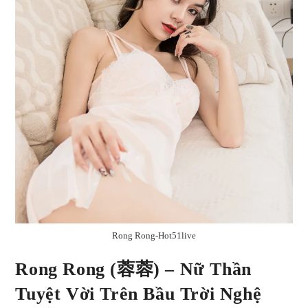
Rong Rong-Hot51live
Rong Rong (蓉蓉) – Nữ Thần
Tuyệt Vời Trên Bầu Trời Nghệ