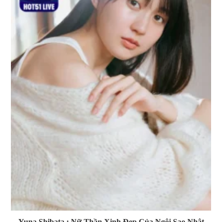
Yuna Shibata : Nữ Thần Xinh Đẹp Của Ngôi Sao Nhật