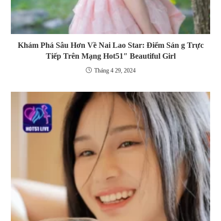
Khám Phá Sâu Hơn Về Nai Lao Star: Điểm Sán g Trực
Tiếp Trên Mạng Hot51″ Beautiful Girl
Tháng 4 29, 2024