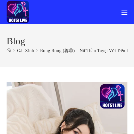
Skip
to
content
Blog
>
Gái Xinh
>
Rong Rong (蓉蓉) – Nữ Thần Tuyệt Vời Trên Bầu T