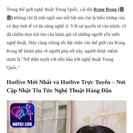
Trong thế giới nghệ thuật Trung Quốc, cái tên
Rong Rong (蓉
蓉)
không chỉ là một ngôi sao nổi bật mà còn là biểu tượng của
vẻ đẹp tinh tế và tài năng nghệ sĩ. Với sự quyến rũ của mình, cô
đã chiếm trọn trái tim của khán giả và những người yêu mến
nghệ thuật. Hãy cùng chúng tôi đặt chân vào thế giới của Rong
Rong để khám phá về người phụ nữ này, người được mệnh
danh là “Nữ thần tuyệt vời trên bầu trời nghệ thuật Trung
Quốc.”
Hotlive Mới Nhất và Hotlive Trực Tuyến – Nơi
Cập Nhật Tin Tức Nghệ Thuật Hàng Đầu