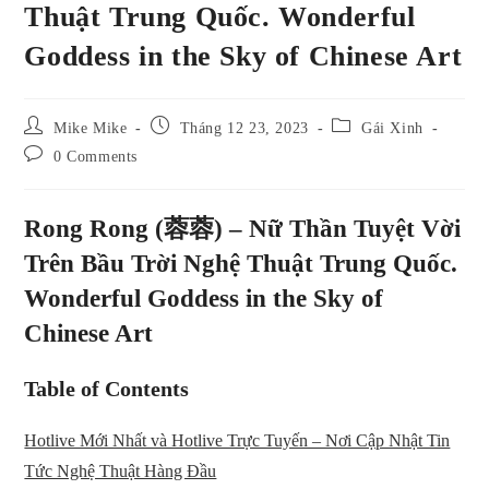
Thuật Trung Quốc. Wonderful
Goddess in the Sky of Chinese Art
Post
Post
Post
Mike Mike
Tháng 12 23, 2023
Gái Xinh
author:
published:
category:
Post
0 Comments
comments:
Rong Rong (蓉蓉) – Nữ Thần Tuyệt Vời
Trên Bầu Trời Nghệ Thuật Trung Quốc.
Wonderful Goddess in the Sky of
Chinese Art
Table of Contents
Hotlive Mới Nhất và Hotlive Trực Tuyến – Nơi Cập Nhật Tin
Tức Nghệ Thuật Hàng Đầu