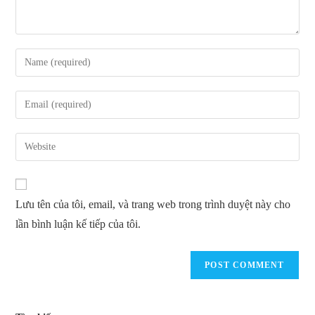
Enter
your
name
Enter
or
your
username
email
Enter
to
address
your
comment
to
website
comment
URL
Lưu tên của tôi, email, và trang web trong trình duyệt này cho
(optional)
lần bình luận kế tiếp của tôi.