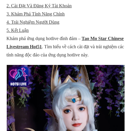
2. Cài Đặt Và Đăng Ký Tài Khoản
3. Khám Phá Tính Năng Chính
4. Trải Nghiệm Người Dùng
5. Kết Luận
Khám phá ứng dụng hotlive đình đám –
Tao Mo Star Chinese
Livestream Hot51
. Tìm hiểu về cách cài đặt và trải nghiệm các
tính năng độc đáo của ứng dụng hotlive này.